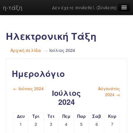
η-τάξη
Δεν έχετε συνδεθεί. (
Σύνδεση
)
Ελληνικά ‎(el)‎
Ηλεκτρονική Τάξη
Αρχική σελίδα
→
Ιούλιος 2024
Ημερολόγιο
←
Ιούνιος 2024
Αύγουστος
Ιούλιος
2024
→
2024
Δευ
Τρι
Τετ
Πεμ
Παρ
Σαβ
Κυρ
1
2
3
4
5
6
7