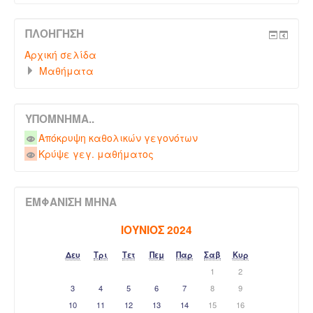
ΠΛΟΉΓΗΣΗ
Αρχική σελίδα
Μαθήματα
ΥΠΌΜΝΗΜΑ..
Απόκρυψη καθολικών γεγονότων
Κρύψε γεγ. μαθήματος
ΕΜΦΆΝΙΣΗ ΜΉΝΑ
ΙΟΎΝΙΟΣ 2024
Δευ
Τρι
Τετ
Πεμ
Παρ
Σαβ
Κυρ
1
2
3
4
5
6
7
8
9
10
11
12
13
14
15
16