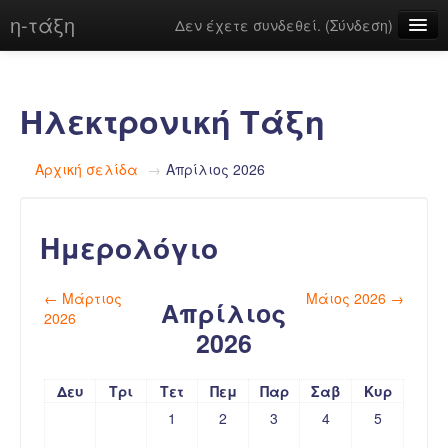
η-τάξη
Δεν έχετε συνδεθεί. (
Σύνδεση
)
Ελληνικά ‎(el)‎
Ηλεκτρονική Τάξη
Αρχική σελίδα
→
Απρίλιος 2026
Ημερολόγιο
←
Μάρτιος
Μάιος 2026
→
Απρίλιος
2026
2026
Δευ
Τρι
Τετ
Πεμ
Παρ
Σαβ
Κυρ
1
2
3
4
5