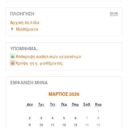
ΠΛΟΉΓΗΣΗ
Αρχική σελίδα
Μαθήματα
ΥΠΌΜΝΗΜΑ..
Απόκρυψη καθολικών γεγονότων
Κρύψε γεγ. μαθήματος
ΕΜΦΆΝΙΣΗ ΜΉΝΑ
ΜΆΡΤΙΟΣ 2026
Δευ
Τρι
Τετ
Πεμ
Παρ
Σαβ
Κυρ
1
2
3
4
5
6
7
8
9
10
11
12
13
14
15