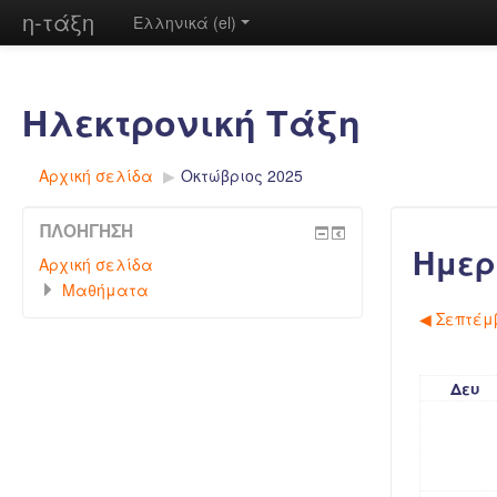
η-τάξη
Ελληνικά ‎(el)‎
Ηλεκτρονική Τάξη
Αρχική σελίδα
▶︎
Οκτώβριος 2025
ΠΛΟΉΓΗΣΗ
Ημερ
Αρχική σελίδα
Μαθήματα
◀︎
Σεπτέμβ
Δευ