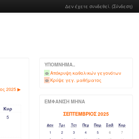
Δεν έχετε συνδεθεί. (
Σύνδεση
)
ΥΠΌΜΝΗΜΑ..
Απόκρυψη καθολικών γεγονότων
Κρύψε γεγ. μαθήματος
ος 2025
▶︎
ΕΜΦΆΝΙΣΗ ΜΉΝΑ
Κυρ
ΣΕΠΤΈΜΒΡΙΟΣ 2025
5
Δευ
Τρι
Τετ
Πεμ
Παρ
Σαβ
Κυρ
1
2
3
4
5
6
7