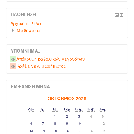
ΠΛΟΉΓΗΣΗ
Αρχική σελίδα
Μαθήματα
ΥΠΌΜΝΗΜΑ..
Απόκρυψη καθολικών γεγονότων
Κρύψε γεγ. μαθήματος
ΕΜΦΆΝΙΣΗ ΜΉΝΑ
ΟΚΤΏΒΡΙΟΣ 2025
Δευ
Τρι
Τετ
Πεμ
Παρ
Σαβ
Κυρ
1
2
3
4
5
6
7
8
9
10
11
12
13
14
15
16
17
18
19