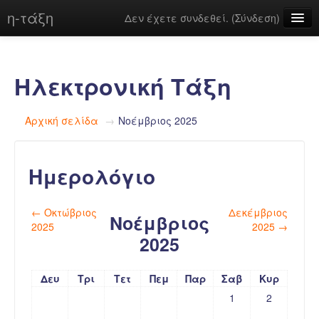
η-τάξη
Δεν έχετε συνδεθεί. (
Σύνδεση
)
Ελληνικά ‎(el)‎
Ηλεκτρονική Τάξη
Αρχική σελίδα
→
Νοέμβριος 2025
Ημερολόγιο
←
Οκτώβριος
Δεκέμβριος
Νοέμβριος
2025
2025
→
2025
Δευ
Τρι
Τετ
Πεμ
Παρ
Σαβ
Κυρ
1
2